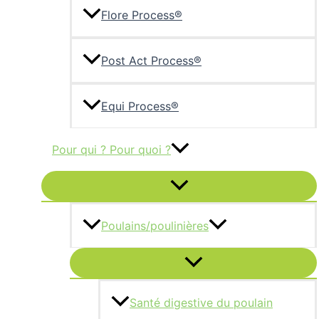
Flore Process®
Post Act Process®
Equi Process®
Pour qui ? Pour quoi ?
Permutateur
de
Menu
Poulains/poulinières
Permutateur
de
Menu
Santé digestive du poulain