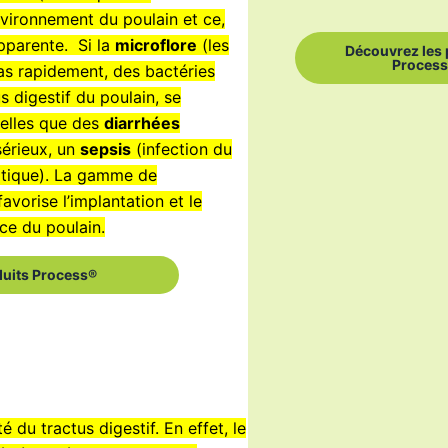
vironnement du poulain et ce,
pparente. Si la
microflore
(les
Découvrez les 
Proces
pas rapidement, des bactéries
 digestif du poulain, se
telles que des
diarrhées
sérieux, un
sepsis
(infection du
ptique). La gamme de
vorise l’implantation et le
ce du poulain.
duits
Process®
 du tractus digestif. En effet, le