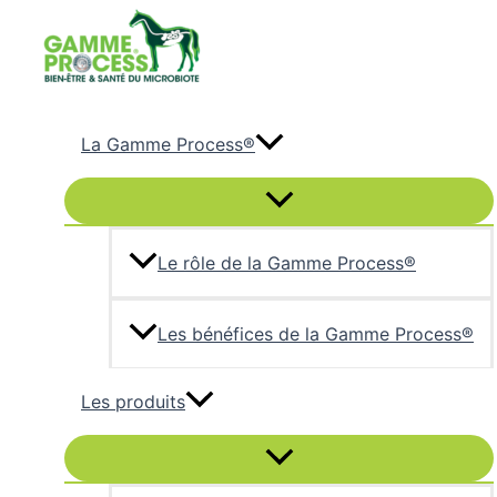
Aller
au
contenu
La Gamme Process®
Permutateur
de
Menu
Le rôle de la Gamme Process®
Les bénéfices de la Gamme Process®
Les produits
Permutateur
de
Menu