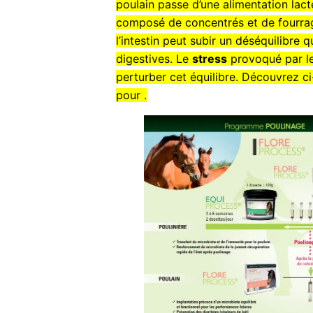
poulain passe d’une alimentation lact
composé de concentrés et de fourrage
l’intestin peut subir un déséquilibre 
digestives. Le
stress
provoqué par l
perturber cet équilibre. Découvrez c
pour .