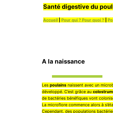
Santé digestive du poul
Accueil
|
Pour qui ? Pour quoi ?
|
Po
A la naissance
Les
poulains
naissent avec un microb
développé. C’est grâce au
colostru
de bactéries bénéfiques vont colonise
La microflore commence alors à s’éta
Cependant, des populations bactérie