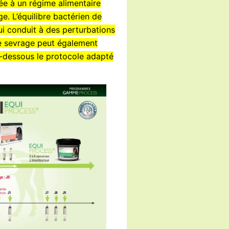
ée à un régime alimentaire
. L’équilibre bactérien de
qui conduit à des perturbations
e sevrage peut également
i-dessous le protocole adapté